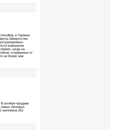
nsulting, в Украине
денты банкротства
уктуризировать
мятся взвешенно
ловиях, когда на
мобили, оторванные от
то не более чем
В октябре продажи
новых легковых
 1 миллиона 263