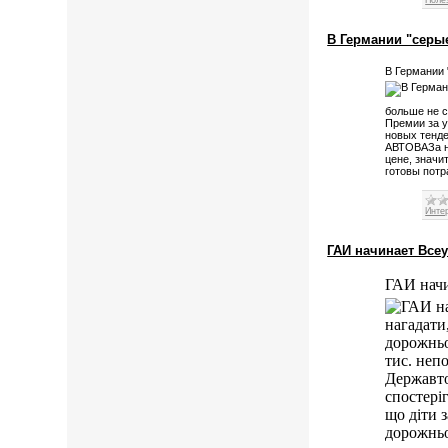
Поле
В Германии "серы
В Германии 
больше не с
Премии за 
новых тенд
АВТОВАЗа н
цене, значи
готовы потр
Инте
ГАИ начинает Всеу
ГАИ начи
нагадати,
дорожньо
тис. неп
Державто
спостері
що діти 
дорожньог