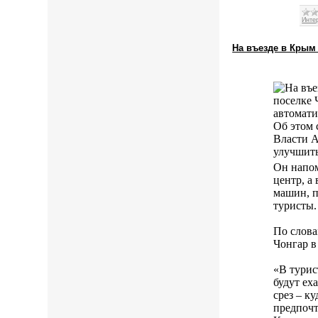
Инте
На въезде в Крым
поселке 
автомати
Об этом 
Власти А
улучшить
Он напом
центр, а
машин, п
туристы.
По слова
Чонгар в
«В турис
будут ех
срез – к
предпочт