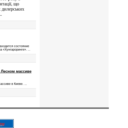
нтації, що
их дилерських
..
аходится состояние
 «Хунгароринге». ...
 Лесном массиве
сиве в Киеве. ...