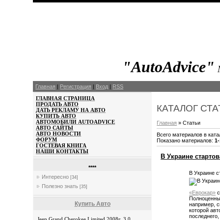
"AutoAdvice"
Главная
|
Регистрация
|
Вход
|
RSS
ГЛАВНАЯ
СТРА
НИЦА
ПРОДАТЬ
АВТО
КАТАЛОГ СТ
ДАТЬ
РЕКЛАМУ
НА АВТО
КУПИТЬ
АВТО
АВТОМОБИЛИ
AUTOADVICE
Главная
»
Статьи
А
ВТО САЙТЫ
АВТО
НОВОСТИ
Всего материалов в ката
ФОРУМ
Показано материалов
:
1
ГОСТЕВАЯ КНИГА
НАШИ К
ОНТАК
ТЫ
В Украине старто
****
В Украине с
Интересно
[34]
Полезно знать
[35]
«Еврокар»
с
Полноценный
Купить Авто
например, с
которой авт
последнего, 
Jeep Grand Cherokee Limited 2008г, 3,0