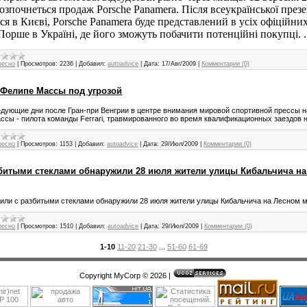
розпочнеться продаж Porsche Panamera. Після всеукраїнської презе
ься в Києві, Porsche Panamera буде представлений в усіх офіційн
Порше в Україні, де його зможуть побачити потенційні покупці. .
ресно
|
Просмотров:
2236
|
Добавил:
autoadvice
|
Дата:
17/Авг/2009
|
Комментарии (0)
 Фелипе Массы под угрозой
дующие дни после Гран-при Венгрии в центре внимания мировой спортивной прессы н
сы - пилота команды Ferrari, травмированного во время квалификационных заездов на
ресно
|
Просмотров:
1153
|
Добавил:
autoadvice
|
Дата:
29/Июл/2009
|
Комментарии (0)
битыми стеклами обнаружили 28 июля жители улицы Кибальчича на
или с разбитыми стеклами обнаружили 28 июля жители улицы Кибальчича на Лесном мас
ресно
|
Просмотров:
1510
|
Добавил:
autoadvice
|
Дата:
29/Июл/2009
|
Комментарии (0)
1-10
11-20
21-30
...
51-60
61-69
Copyright MyCorp © 2026
|