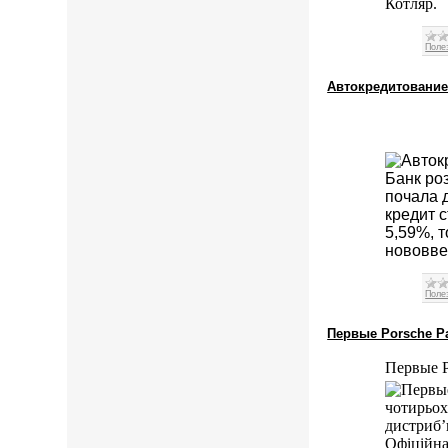
Котляр.
Поле
Автокредитование
Банк ро
почала д
кредит 
5,59%, т
нововве
Поле
Первые Porsche P
Первые P
чотирьох
дистриб’
Офіційна