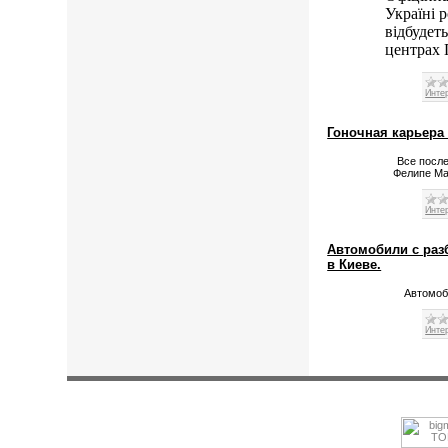
Україні 
відбудет
центрах 
Инте
Гоночная карьера
Все после
Фелипе Мас
Инте
Автомобили с раз
в Киеве.
Автомоб
Инте