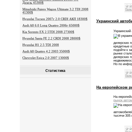
Дизель 45300$
Mitsubishi Pajero Wagon Ultimate 3,2 TDI 2008
Поле
41300$
Hyundai Tucson 2007г 2,0 CRDI АКП 18300$
Украинский автоб
Audi A8 6.0 Long Quattro 2006г 65000$
Украинский 
Kia Sorento EX 2.5TDI 2008 27300$
Hyundai Santa FE 2,2 CRDI 2008 28000$
дилерских 
Hyundai H1 2.5 TDI 2008
кредитные о
подойти к з
Audi A8 Quattro 4.2 2003 35000$
рынке стало
дилерских п
Chevrolet Epica 2,0 2007 13000$
недвижимос
Но по инфор
Статистика
Поле
На европейском р
На европейс
рынок авто
автомобилей
тысячи 305 ш