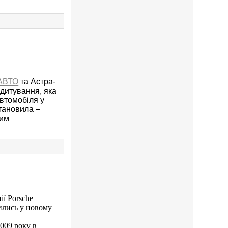
рАВТО
та Астра-
дитування, яка
автомобіля у
тановила –
ким
ії Porsche
ились у новому
2009 року в