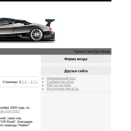
Приветствую Вас
Гость
Форма входа
Друзья сайта
Официальный блог
Сообщество uCoz
Страницы
:
1
2
3
...
6
7
»
FAQ по системе
Инструкции для uCoz
ноября 2009 года, по
кой сети ООО
ий, таких как,
"Off-Road", благодаря
го привода "Haldex"