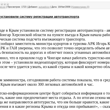
ресно
|
Просмотров:
1723
|
Добавил:
autoadvice
|
Дата:
19/Авг/2009
|
Комментарии (0)
 установили систему регистрации автотранспорта
Чонгар Херсонской области на пункте въезда в Крым начала рабо
ческая система подсчета въезжающего транспорта.
сообщил заместитель министра курортов и туризма АРК Игорь К
РК и ГАИ уверены, что это позволит точно определить объем ав
 безопасность на дорогах и облегчит поиск угнанных автомобил
нил, что в прошлом году в Чонгаре начал работать туристско
 в этом – установили видеоаппаратуру, которая фиксирует номе
осле чего удается узнать, из какой страны и какой конкретно о
м замминистра, сегодняшняя работа системы показала, что в сре
 Крым въезжает около 300 легковых автомобилей в час.
тско-информационном центре будет собираться информация о то
ать, какие они предпочитают места отдыха. А по итогам сезона м
уда же направляются автотуристы, что им больше нравится, какие
ения и в какие регионы Крыма и откуда они прибывают», – сказ