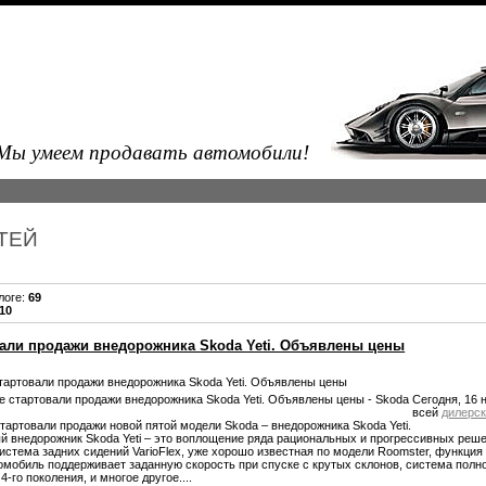
Мы умеем продавать автомобили!
АТЕЙ
логе
:
69
-10
вали продажи внедорожника Skoda Yeti. Объявлены цены
тартовали продажи внедорожника Skoda Yeti. Объявлены цены
Сегодня, 16 
всей
дилерс
тартовали продажи новой пятой модели Skoda – внедорожника Skoda Yeti.
 внедорожник Skoda Yeti – это воплощение ряда рациональных и прогрессивных решен
истема задних сидений VarioFlex, уже хорошо известная по модели Roomster, функция 
омобиль поддерживает заданную скорость при спуске с крутых склонов, система полно
4-го поколения, и многое другое....