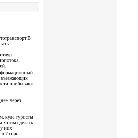
В
тать
отляр.
топотока,
ей.
-информационный
ра въезжающих
бласти прибывают
днем через
м, куда туристы
ы хотим сделать
 у них
ал Игорь