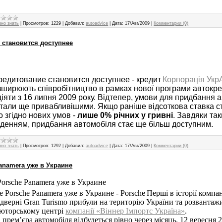
зно знать
|
Просмотров:
1229
|
Добавил:
autoadvice
|
Дата:
17/Авг/2009
|
Комментарии (0)
 становится доступнее
Корпорація Ук
зширюють співробітництво в рамках нової програми автокре
іяти з 16 липня 2009 року. Відтепер, умови для придбання 
стали ще привабливішими. Якщо раніше відсоткова ставка с
о згідно нових умов -
лише 0% річних у гривні
. Завдяки та
денням, придбання автомобіля стає ще більш доступним.
зно знать
|
Просмотров:
1292
|
Добавил:
autoadvice
|
Дата:
17/Авг/2009
|
Комментарии (0)
anamera уже в Украине
orsche Panamera уже в Украине
Перші в історії компан
дверні Gran Turismo прибули на територію України та розвантаж
юторському центрі
компанії «Віннер Імпортс Україна»
.
 прем’єра автомобіля відбудеться рівно через місяць. 12 вересня 