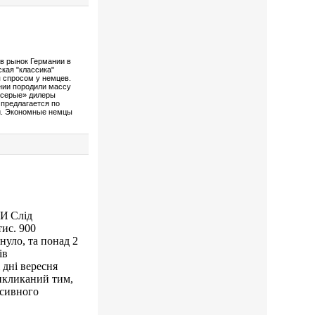
ув рынок Германии в
ская "классика"
я спросом у немцев.
нии породили массу
«серые» дилеры
предлагается по
ей. Экономные немцы
Слід
тис. 900
нуло, та понад 2
ів
 дні вересня
викликаний тим,
нсивного