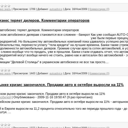
зно знать
|
Просмотров:
1709
|
Добавил:
autoadvice
|
Дата:
16/Ноя/2009
|
Комментарии (0)
изнес теряет дилеров. Комментарии операторов
автобизнес теряет дилеров. Комментарии операторов
Как уже сообщал AUTO-Co
уже были первые прецен
предприятий. Но большинству автомобильных компаний пока удавалось успешно рестр
бязательства, перенести уплату "тела кредита" на лучшие времена. Банки также стре
адолженности автомобильных дилеров. Громкие случаи ареста сотен автомобилей, в ус
 сложно вообще что-то продать, уже в прошлом. Банки стали отдавать отчет, что авто
редприятий могут вообще ничего не стоить, равно как и автосалон без автомобилей - э
ть.
мации "Деловой Столицы" в украинском автобизнесе не все так просто....
зно знать
|
Просмотров:
1443
|
Добавил:
autoadvice
|
Дата:
16/Ноя/2009
|
Комментарии (0)
ынке кризис закончился. Продажи авто в октябре выросли на 11%
ком рынке кризис закончился. Продажи авто в октябре выросли на 11%
мобилей
|
Опубликовано - 2009-11-16 19:50:47 (9 раз прочитано)
 в Европе выросли на 11,2 процента относительно того же периода прошлого года - до
тук. ...