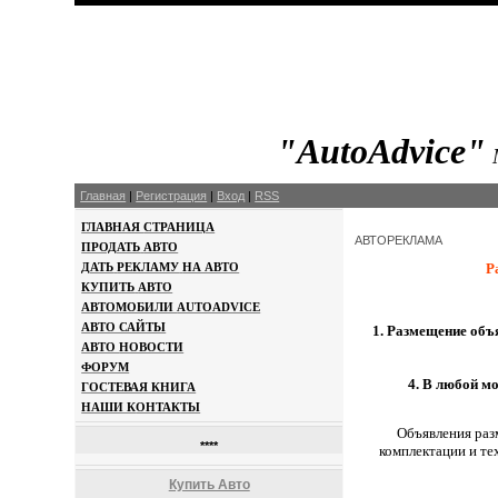
"AutoAdvice"
Главная
|
Регистрация
|
Вход
|
RSS
ГЛАВНАЯ
СТРА
НИЦА
АВТОРЕКЛАМА
ПРОДАТЬ
АВТО
Р
ДАТЬ
РЕКЛАМУ
НА АВТО
КУПИТЬ
АВТО
АВТОМОБИЛИ
AUTOADVICE
А
ВТО САЙТЫ
1. Размещение объ
АВТО
НОВОСТИ
ФОРУМ
4.
В любой мо
ГОСТЕВАЯ КНИГА
НАШИ К
ОНТАК
ТЫ
Объявления раз
****
комплектации и те
Купить Авто