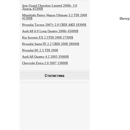
Jeep Grand Cherokee Limited 2008г, 3,0
Дизель 45300$
Mitsubishi Pajero Wagon Ultimate 3,2 TDI 2008
Интер
41300$
Hyundai Tucson 2007г 2,0 CRDI АКП 18300$
Audi A8 6.0 Long Quattro 2006г 65000$
Kia Sorento EX 2.5TDI 2008 27300$
Hyundai Santa FE 2,2 CRDI 2008 28000$
Hyundai H1 2.5 TDI 2008
Audi A8 Quattro 4.2 2003 35000$
Chevrolet Epica 2,0 2007 13000$
Статистика