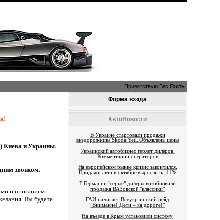
Приветствую Вас
Гость
Форма входа
я!
АвтоНовости
В Украине стартовали продажи
внедорожника Skoda Yeti. Объявлены цены
) Киева и Украины.
Украинский автобизнес теряет дилеров.
Комментарии операторов
На европейском рынке кризис закончился.
дним звонком.
Продажи авто в октябре выросли на 11%
В Германии "серые" дилеры возобновили
продажи ВАЗовской "классики"
ями и описанием
желания. Вы будете
ГАИ начинает Всеукраинский рейд
"Внимание! Дети – на дороге!"
На въезде в Крым установили систему