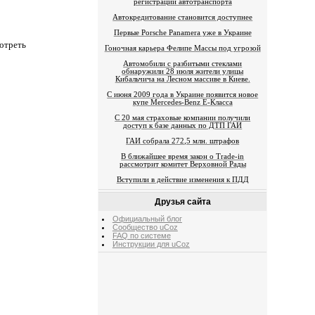
регистрации автотранспорта
Автокредитование становится доступнее
Первые Porsche Panamera уже в Украине
отреть
Гоночная карьера Фелипе Массы под угрозой
Автомобили с разбитыми стеклами
обнаружили 28 июля жители улицы
Кибальчича на Лесном массиве в Киеве.
С июня 2009 года в Украине появится новое
купе Mercedes-Benz Е-Класса
С 20 мая страховые компании получили
доступ к базе данных по ДТП ГАИ
ГАИ собрала 272,5 млн. штрафов
В ближайшее время закон о Trade-in
рассмотрит комитет Верховной Рады
Вступили в действие изменения к ПДД
Друзья сайта
Официальный блог
Сообщество uCoz
FAQ по системе
Инструкции для uCoz