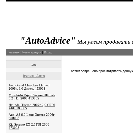
"AutoAdvice"
Мы умеем продавать
Главная
|
Регистрация
|
Вход
****
Гостям запрещено просматривать данную 
Купить Авто
Jeep Grand Cherokee Limited
2008г, 3,0 Дизель 45300$
Mitsubishi Pajero Wagon Ultimate
3,2 TDI 2008 41300$
Hyundai Tucson 2007г 2,0 CRDI
АКП 18300$
Audi A8 6.0 Long Quattro 2006г
65000$
Kia Sorento EX 2.5TDI 2008
27300$